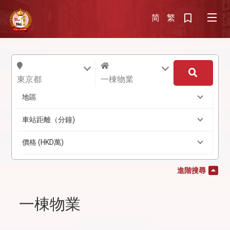
简
繁
東京都
一棟物業
地區
車站距離（分鐘)
價格 (HKD萬)
進階搜尋
一棟物業