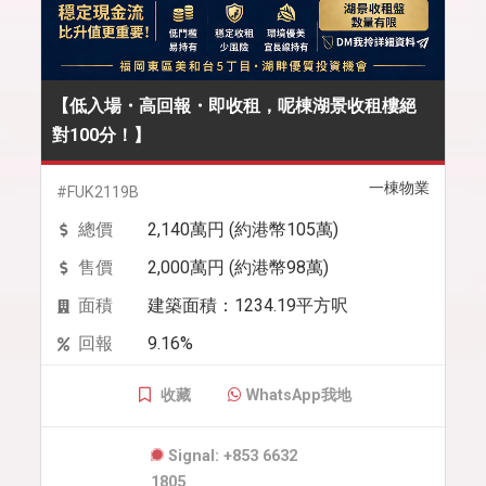
【低入場・高回報・即收租，呢棟湖景收租樓絕
對100分！】
一棟物業
#FUK2119B
總價
2,140萬円 (約港幣105萬)
售價
2,000萬円 (約港幣98萬)
面積
建築面積：1234.19平方呎
回報
9.16%
收藏
WhatsApp我地
Signal: +853 6632
1805