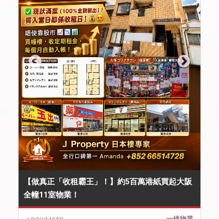
【做真正「收租霸王」！】約5百萬港紙買起大阪
全幢11室物業！
一棟物業