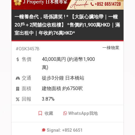
一幢養叁代，唔係講笑 ! * 【大阪心臟地帶｜一幢
20戶＋2間舖位收租樓】 *售價約1,900萬HKD｜滿
室出租中｜年收約76萬HKD*
一棟物業
#OSK3457B
售價
40,000萬円 (約港幣1,900
萬)
交通
徒步3分鐘 日本橋站
面積
建物面積 約6750呎
回報
3.87%
收藏
WhatsApp我地
Signal: +852 6651