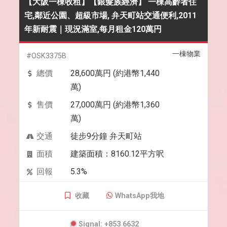
【大阪一棟收租】【銀髮族經濟】 一棟高齡者住
宅,鄰近公園、超級市場, 弁天町站交通便利,2011
年新耐震｜現況滿室,每月租金120萬円
一棟物業
#OSK3375B
總價
28,600萬円 (約港幣1,440
萬)
售價
27,000萬円 (約港幣1,360
萬)
交通
徒步9分鐘 弁天町站
面積
建築面積：8160.12平方呎
回報
5.3%
收藏
WhatsApp我地
Signal: +853 6632