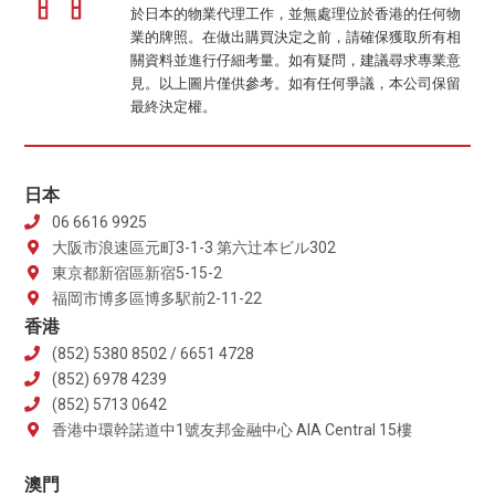
於日本的物業代理工作，並無處理位於香港的任何物
業的牌照。在做出購買決定之前，請確保獲取所有相
關資料並進行仔細考量。如有疑問，建議尋求專業意
見。以上圖片僅供參考。如有任何爭議，本公司保留
最終決定權。
日本
06 6616 9925
大阪市浪速區元町3-1-3 第六辻本ビル302
東京都新宿區新宿5-15-2
福岡市博多區博多駅前2-11-22
香港
(852) 5380 8502 / 6651 4728
(852) 6978 4239
(852) 5713 0642
香港中環幹諾道中1號友邦金融中心 AIA Central 15樓
澳門