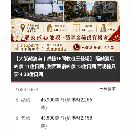
【大阪難波南｜成幢18間收租王登場】 隔離酒店
叫價 11億日圓 , 對面民宿叫價 13億日圓 而呢幢只
要 4.38億日圓
一棟物業
#OSK3455B
總價
45,900萬円 (約港幣2,266
萬)
售價
43,800萬円 (約港幣2,158
萬)