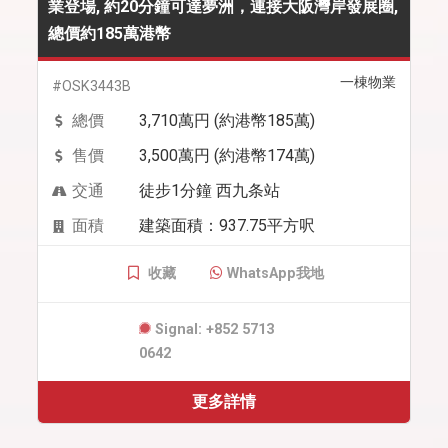
業登場, 約20分鐘可達夢洲，連接大阪灣岸發展圈,
總價約185萬港幣
一棟物業
#OSK3443B
總價
3,710萬円 (約港幣185萬)
售價
3,500萬円 (約港幣174萬)
交通
徒步1分鐘 西九条站
面積
建築面積：937.75平方呎
收藏
WhatsApp我地
Signal: +852 5713
0642
更多詳情