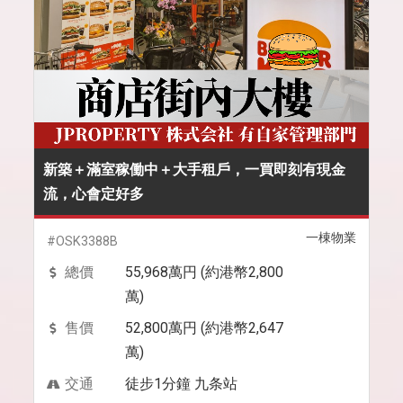
新築＋滿室稼働中＋大手租戶，一買即刻有現金
流，心會定好多
一棟物業
#OSK3388B
總價
55,968萬円 (約港幣2,800
萬)
售價
52,800萬円 (約港幣2,647
萬)
交通
徒步1分鐘 九条站