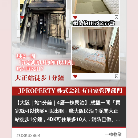
【大阪｜站1分鐘｜4層一棟民泊】,想搵一間「買
完就可以快啲可以出租」嘅大阪民泊？呢間大正
站徒步1分鐘，4DK可住最多10人，消防已做、全
室翻新完成
一棟物業
#OSK3386B