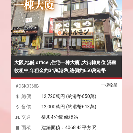
大阪,地舖,office ,住宅一棟大廈 ,大街轉角位 滿室
收租中,年租金約34萬港幣,總價約650萬港幣
一棟物業
#OSK3368B
總價
12,720萬円 (約港幣650萬)
售價
12,000萬円 (約港幣613萬)
交通
徒步4分鐘 綠橋站
面積
建築面積：4068.43平方呎