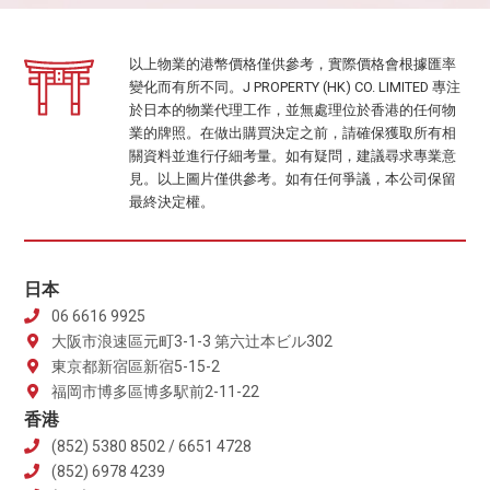
以上物業的港幣價格僅供參考，實際價格會根據匯率
變化而有所不同。J PROPERTY (HK) CO. LIMITED 專注
於日本的物業代理工作，並無處理位於香港的任何物
業的牌照。在做出購買決定之前，請確保獲取所有相
關資料並進行仔細考量。如有疑問，建議尋求專業意
見。以上圖片僅供參考。如有任何爭議，本公司保留
最終決定權。
日本
06 6616 9925
大阪市浪速區元町3-1-3 第六辻本ビル302
東京都新宿區新宿5-15-2
福岡市博多區博多駅前2-11-22
香港
(852) 5380 8502 / 6651 4728
(852) 6978 4239