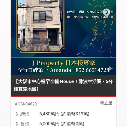
【大阪市中心極罕全幢 House！難波生活圈・5分
鐘直達地鐵】
獨立屋
#OSK3462B
總價
6,480萬円 (約港幣319萬)
售價
6,000萬円 (約港幣0萬)