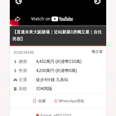
【直達未來大阪賭場｜近站新築3房獨立屋｜自住
民宿】
獨立屋
#OSK3459B
總價
4,452萬円 (約港幣220萬)
售價
4,200萬円 (約港幣0萬)
交通
徒步4分鐘 九条站
面積
3DK間隔
收藏
WhatsApp我地
Signal: +852 5713