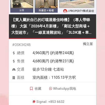
【買入屬於自己的叮噹屋最佳時機】（專人帶睇
樓） 大阪「2026年4月新樓」「鄰近大型商場＋
大型超市」 「一線直達難波站」「3LDK連＋車
位」 連開支254萬港幣
獨立屋
#OSK3424B
總價
4,960萬円 (約港幣244萬)
售價
4,680萬円 (約港幣231萬)
交通
徒步12分鐘 七道站
面積
室內面積：1105.13平方呎
收藏
WhatsApp我地
Signal: +853 6632