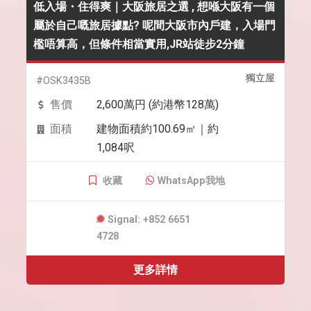
低入場・住得爽｜大阪旅居之選 , 想喺大阪有一個
屬於自己嘅旅居據點? 呢間大阪市內戶建，入場門
檻唔算高，但條件相當實用,JR站徒步2分鐘
獨立屋
#OSK3435B
售價
2,600萬円 (約港幣128萬)
面積
建物面積約100.69㎡｜約
1,084呎
收藏
WhatsApp我地
Signal: +852 6651
4728
更多詳情