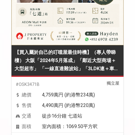
【買入屬於自己的叮噹屋最佳時機】（專人帶睇
樓） 大阪「2024年5月落成」「鄰近大型商場＋
大型超市」 「一線直達難波站」「3LDK連＋車
位」 連開支234萬港幣
獨立屋
#OSK3471B
總價
4,759萬円 (約港幣234萬)
售價
4,490萬円 (約港幣220萬)
交通
徒步16分鐘 七道站
面積
室內面積：1069.50平方呎