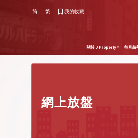
简
繁
我的收藏
關於 J Property
每月慈
網上放盤