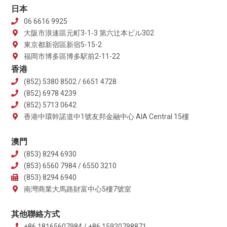
日本
06 6616 9925
大阪市浪速區元町3-1-3 第六辻本ビル302
東京都新宿區新宿5-15-2
福岡市博多區博多駅前2-11-22
香港
(852) 5380 8502 / 6651 4728
(852) 6978 4239
(852) 5713 0642
香港中環幹諾道中1號友邦金融中心 AIA Central 15樓
澳門
(853) 8294 6930
(853) 6560 7984 / 6550 3210
(853) 8294 6940
南灣商業大馬路財富中心5樓7號室
其他聯絡方式
+86 18165607984 / +86 15920798871