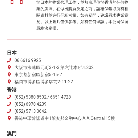
於日本的物業代理工作，並無處理位於香港的任何物
業的牌照。在做出購買決定之前，請確保獲取所有相
關資料並進行仔細考量。如有疑問，建議尋求專業意
見。以上圖片僅供參考。如有任何爭議，本公司保留
最終決定權。
日本
06 6616 9925
大阪市浪速區元町3-1-3 第六辻本ビル302
東京都新宿區新宿5-15-2
福岡市博多區博多駅前2-11-22
香港
(852) 5380 8502 / 6651 4728
(852) 6978 4239
(852) 5713 0642
香港中環幹諾道中1號友邦金融中心 AIA Central 15樓
澳門